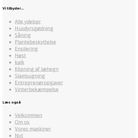
Vi tilbyder…
Alle ydelser
Husdyrsgødning
Såning
Plantebeskyttelse
Ensilering
Høst
kalk
Klipning af læhegn
Slamsugning
Entreprenøropgaver
Vinterbekæmpelse
Læs også
Velkommen
Om os
Vores maskiner
Nyt