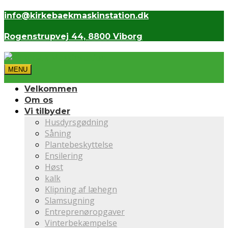
info@kirkebaekmaskinstation.dk
Rogenstrupvej 44, 8800 Viborg
MENU
Velkommen
Om os
Vi tilbyder
Husdyrsgødning
Såning
Plantebeskyttelse
Ensilering
Høst
kalk
Klipning af læhegn
Slamsugning
Entreprenøropgaver
Vinterbekæmpelse