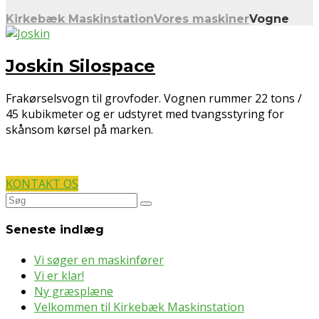
Kirkebæk Maskinstation
Vores maskiner
Vogne
Joskin Silospace
Frakørselsvogn til grovfoder. Vognen rummer 22 tons /
45 kubikmeter og er udstyret med tvangsstyring for
skånsom kørsel på marken.
KONTAKT OS
Søg
efter:
Seneste indlæg
Vi søger en maskinfører
Vi er klar!
Ny græsplæne
Velkommen til Kirkebæk Maskinstation