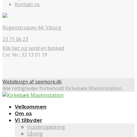
Kontakt os
Rogenstrupvej 44, Viborg
23 71 06 23
Klik her og send en besked
Cvr. Nr.: 32 13 01 19
Webdesign af seemore.dk
Alle rettigheder forbeholdt Kirkebæk Maskinstation.
Velkommen
Om os
Vi tilbyder
Husdyrsgødning
Såning