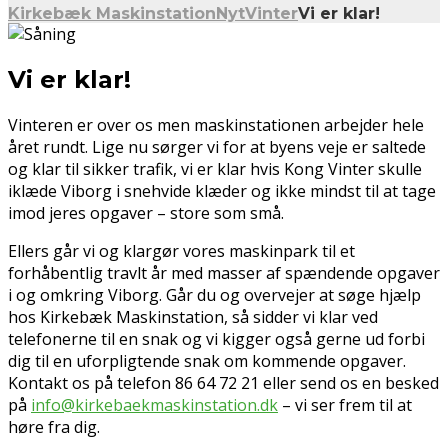
Kirkebæk Maskinstation
Nyt
Vinter
Vi er klar!
Vi er klar!
Vinteren er over os men maskinstationen arbejder hele
året rundt. Lige nu sørger vi for at byens veje er saltede
og klar til sikker trafik, vi er klar hvis Kong Vinter skulle
iklæde Viborg i snehvide klæder og ikke mindst til at tage
imod jeres opgaver – store som små.
Ellers går vi og klargør vores maskinpark til et
forhåbentlig travlt år med masser af spændende opgaver
i og omkring Viborg. Går du og overvejer at søge hjælp
hos Kirkebæk Maskinstation, så sidder vi klar ved
telefonerne til en snak og vi kigger også gerne ud forbi
dig til en uforpligtende snak om kommende opgaver.
Kontakt os på telefon 86 64 72 21 eller send os en besked
på
info@kirkebaekmaskinstation.dk
– vi ser frem til at
høre fra dig.