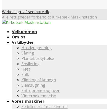
Webdesign af seemore.dk
Alle rettigheder forbeholdt Kirkebæk Maskinstation.
Velkommen
Om os
Vi tilbyder
Husdyrsgødning
Såning
Plantebeskyttelse
Ensilering
Høst
kalk
Klipning af læhegn
Slamsugning
Entreprenøropgaver
Vinterbekæmpelse
Vores maskiner
Se billeder af maskinerne