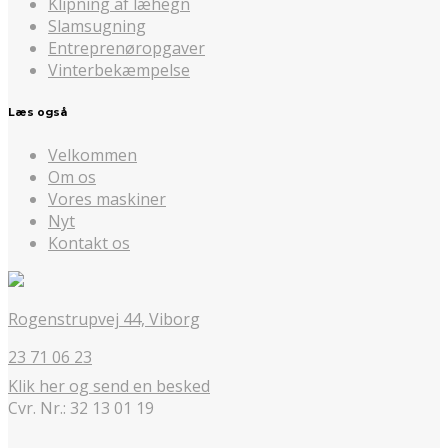
Klipning af læhegn
Slamsugning
Entreprenøropgaver
Vinterbekæmpelse
Læs også
Velkommen
Om os
Vores maskiner
Nyt
Kontakt os
Rogenstrupvej 44, Viborg
23 71 06 23
Klik her og send en besked
Cvr. Nr.: 32 13 01 19