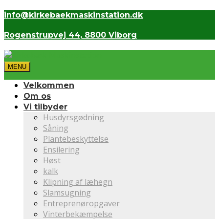
info@kirkebaekmaskinstation.dk
Rogenstrupvej 44, 8800 Viborg
MENU
Velkommen
Om os
Vi tilbyder
Husdyrsgødning
Såning
Plantebeskyttelse
Ensilering
Høst
kalk
Klipning af læhegn
Slamsugning
Entreprenøropgaver
Vinterbekæmpelse