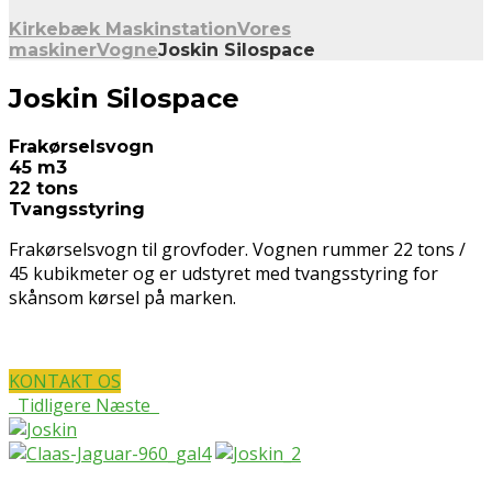
Kirkebæk Maskinstation
Vores
maskiner
Vogne
Joskin Silospace
Joskin Silospace
Frakørselsvogn
45 m3
22 tons
Tvangsstyring
Frakørselsvogn til grovfoder. Vognen rummer 22 tons /
45 kubikmeter og er udstyret med tvangsstyring for
skånsom kørsel på marken.
KONTAKT OS
Tidligere
Næste