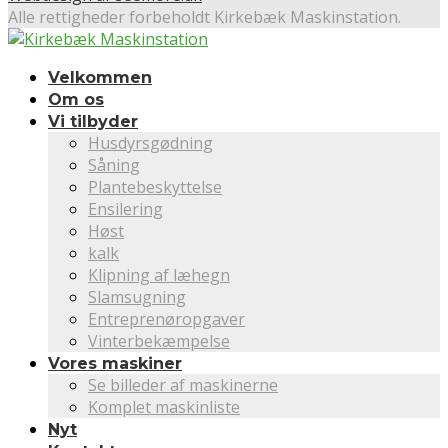
Alle rettigheder forbeholdt Kirkebæk Maskinstation.
Velkommen
Om os
Vi tilbyder
Husdyrsgødning
Såning
Plantebeskyttelse
Ensilering
Høst
kalk
Klipning af læhegn
Slamsugning
Entreprenøropgaver
Vinterbekæmpelse
Vores maskiner
Se billeder af maskinerne
Komplet maskinliste
Nyt