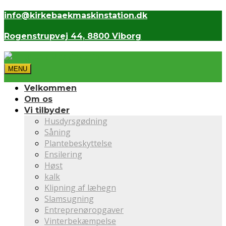
info@kirkebaekmaskinstation.dk
Rogenstrupvej 44, 8800 Viborg
MENU
Velkommen
Om os
Vi tilbyder
Husdyrsgødning
Såning
Plantebeskyttelse
Ensilering
Høst
kalk
Klipning af læhegn
Slamsugning
Entreprenøropgaver
Vinterbekæmpelse