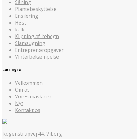
Såning
Plantebeskyttelse
Ensilering
Høst
kalk
Klipning af læhegn
Slamsugning
Entreprenøropgaver
Vinterbekæmpelse
Læs også
Velkommen
Om os
Vores maskiner
Nyt
Kontakt os
Rogenstrupvej 44, Viborg