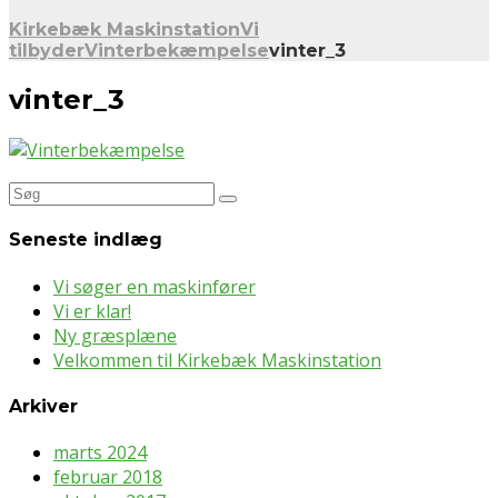
Kirkebæk Maskinstation
Vi
tilbyder
Vinterbekæmpelse
vinter_3
vinter_3
Søg
efter:
Seneste indlæg
Vi søger en maskinfører
Vi er klar!
Ny græsplæne
Velkommen til Kirkebæk Maskinstation
Arkiver
marts 2024
februar 2018