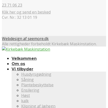
23 71 06 23
Klik her og send en besked
Cvr. Nr.: 32 13 01 19
Webdesign af seemore.dk
Alle rettigheder forbeholdt Kirkebæk Maskinstation.
Velkommen
Om os
Vi tilbyder
Husdyrsgødning
Såning
Plantebeskyttelse
Ensilering
Høst
kalk
Klipning af læhegn