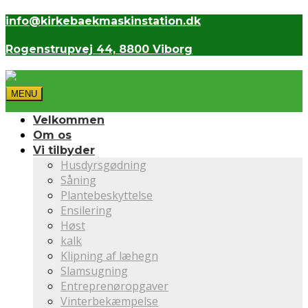
info@kirkebaekmaskinstation.dk
Rogenstrupvej 44, 8800 Viborg
MENU
Velkommen
Om os
Vi tilbyder
Husdyrsgødning
Såning
Plantebeskyttelse
Ensilering
Høst
kalk
Klipning af læhegn
Slamsugning
Entreprenøropgaver
Vinterbekæmpelse