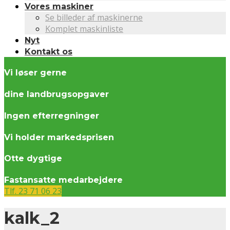
Vores maskiner
Se billeder af maskinerne
Komplet maskinliste
Nyt
Kontakt os
Vi løser gerne
dine landbrugsopgaver
Ingen efterregninger
Vi holder markedsprisen
Otte dygtige
Fastansatte medarbejdere
Tlf. 23 71 06 23
kalk_2