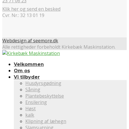
23 71 06 23
Klik her og send en besked
Cvr. Nr.: 32 13 01 19
Webdesign af seemore.dk
Alle rettigheder forbeholdt Kirkebæk Maskinstation.
Velkommen
Om os
Vi tilbyder
Husdyrsgødning
Såning
Plantebeskyttelse
Ensilering
Høst
kalk
Klipning af læhegn
Slamsugning