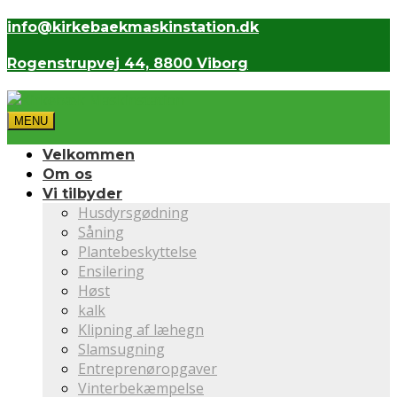
info@kirkebaekmaskinstation.dk
Rogenstrupvej 44, 8800 Viborg
MENU
Velkommen
Om os
Vi tilbyder
Husdyrsgødning
Såning
Plantebeskyttelse
Ensilering
Høst
kalk
Klipning af læhegn
Slamsugning
Entreprenøropgaver
Vinterbekæmpelse