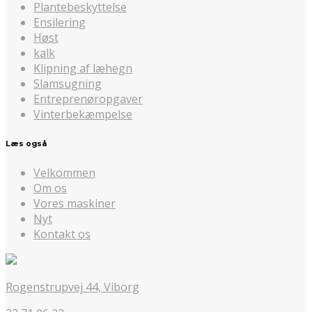
Plantebeskyttelse
Ensilering
Høst
kalk
Klipning af læhegn
Slamsugning
Entreprenøropgaver
Vinterbekæmpelse
Læs også
Velkommen
Om os
Vores maskiner
Nyt
Kontakt os
Rogenstrupvej 44, Viborg