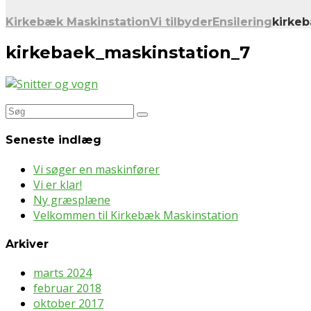
Kirkebæk Maskinstation
Vi tilbyder
Ensilering
kirke
kirkebaek_maskinstation_7
Søg
efter:
Seneste indlæg
Vi søger en maskinfører
Vi er klar!
Ny græsplæne
Velkommen til Kirkebæk Maskinstation
Arkiver
marts 2024
februar 2018
oktober 2017