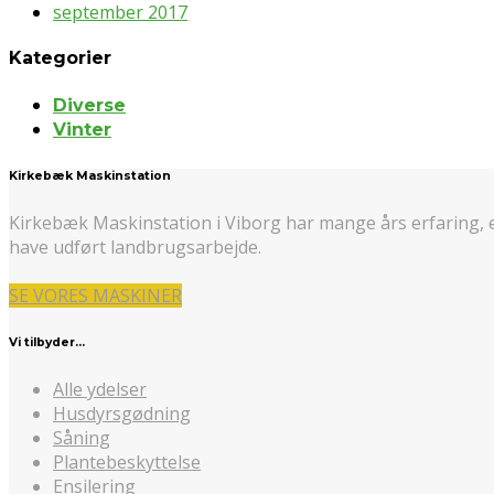
september 2017
Kategorier
Diverse
Vinter
Kirkebæk Maskinstation
Kirkebæk Maskinstation i Viborg har mange års erfaring, 
have udført landbrugsarbejde.
SE VORES MASKINER
Vi tilbyder…
Alle ydelser
Husdyrsgødning
Såning
Plantebeskyttelse
Ensilering