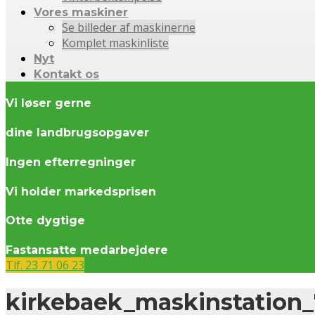
Vores maskiner
Se billeder af maskinerne
Komplet maskinliste
Nyt
Kontakt os
Vi løser gerne
dine landbrugsopgaver
Ingen efterregninger
Vi holder markedsprisen
Otte dygtige
Fastansatte medarbejdere
Tlf. 23 71 06 23
kirkebaek_maskinstation_