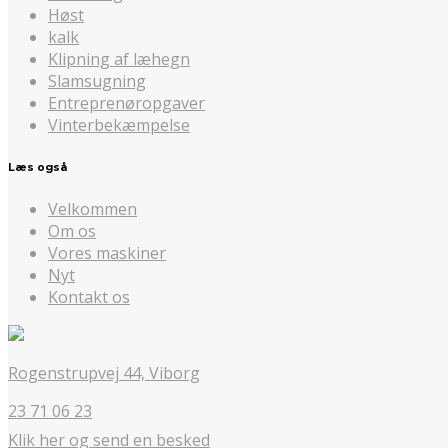
Høst
kalk
Klipning af læhegn
Slamsugning
Entreprenøropgaver
Vinterbekæmpelse
Læs også
Velkommen
Om os
Vores maskiner
Nyt
Kontakt os
Rogenstrupvej 44, Viborg
23 71 06 23
Klik her og send en besked