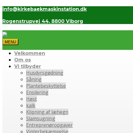
info@kirkebaekmaskinstation.dk
Rogenstrupvej 44, 8800 Viborg
MENU
Velkommen
Om os
Vi tilbyder
Husdyrsgødning
Såning
Plantebeskyttelse
Ensilering
Høst
kalk
Klipning af læhegn
Slamsugning
Entreprenøropgaver
Vinterbekæmpelse