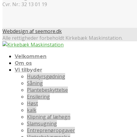
Cvr. Nr.: 32 13 01 19
Webdesign af seemore.dk
Alle rettigheder forbeholdt Kirkebæk Maskinstation.
Velkommen
Om os
Vi tilbyder
Husdyrsgødning
Såning
Plantebeskyttelse
Ensilering
Høst
kalk
Klipning af læhegn
Slamsugning
Entreprenøropgaver