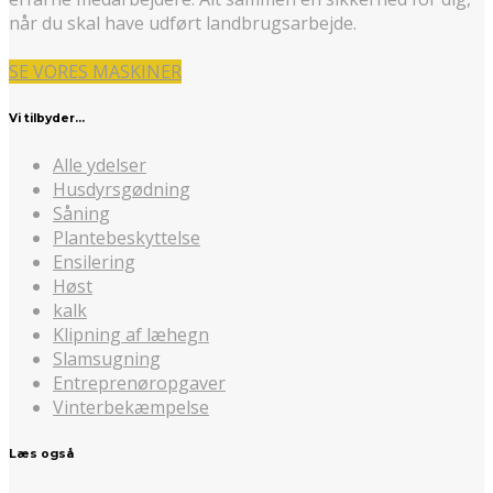
når du skal have udført landbrugsarbejde.
SE VORES MASKINER
Vi tilbyder…
Alle ydelser
Husdyrsgødning
Såning
Plantebeskyttelse
Ensilering
Høst
kalk
Klipning af læhegn
Slamsugning
Entreprenøropgaver
Vinterbekæmpelse
Læs også