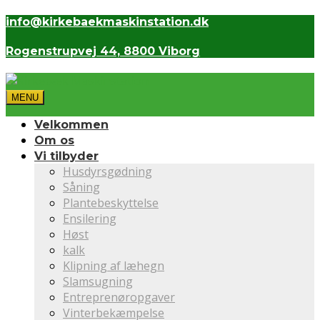
info@kirkebaekmaskinstation.dk
Rogenstrupvej 44, 8800 Viborg
MENU
Velkommen
Om os
Vi tilbyder
Husdyrsgødning
Såning
Plantebeskyttelse
Ensilering
Høst
kalk
Klipning af læhegn
Slamsugning
Entreprenøropgaver
Vinterbekæmpelse