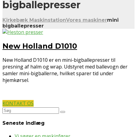
bigballepresser
Kirkebæk Maskinstation
Vores maskiner
mini
bigballepresser
New Holland D1010
New Holland D1010 er en mini-bigballepresser til
presning af halm og wrap. Udstyret med ballevogn der
samler mini-bigballerne, hvilket sparer tid under
hjemkørsel.
KONTAKT OS
Søg
efter:
Seneste indlæg
Vi søger en maskinfører