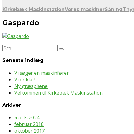
Kirkebæk Maskinstation
Vores maskiner
Såning
Thy
Gaspardo
Søg
efter:
Seneste indlæg
Vi søger en maskinfører
Vi er klar!
Ny græsplæne
Velkommen til Kirkebæk Maskinstation
Arkiver
marts 2024
februar 2018
oktober 2017