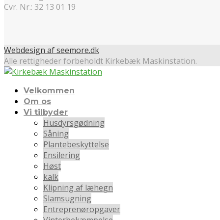
Cvr. Nr.: 32 13 01 19
Webdesign af seemore.dk
Alle rettigheder forbeholdt Kirkebæk Maskinstation.
Velkommen
Om os
Vi tilbyder
Husdyrsgødning
Såning
Plantebeskyttelse
Ensilering
Høst
kalk
Klipning af læhegn
Slamsugning
Entreprenøropgaver