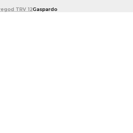
regod TRV 12
Gaspardo