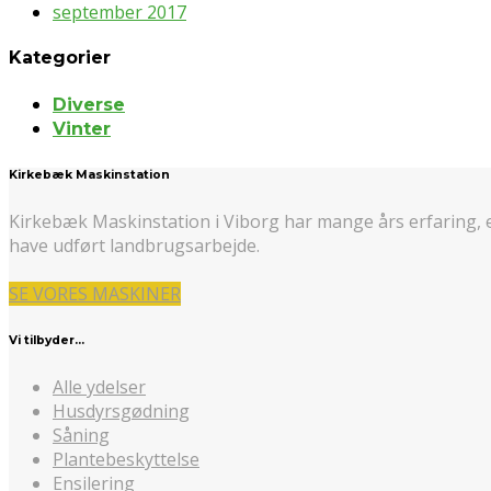
september 2017
Kategorier
Diverse
Vinter
Kirkebæk Maskinstation
Kirkebæk Maskinstation i Viborg har mange års erfaring, 
have udført landbrugsarbejde.
SE VORES MASKINER
Vi tilbyder…
Alle ydelser
Husdyrsgødning
Såning
Plantebeskyttelse
Ensilering