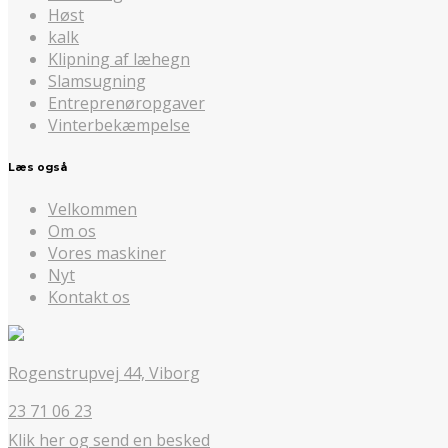
Høst
kalk
Klipning af læhegn
Slamsugning
Entreprenøropgaver
Vinterbekæmpelse
Læs også
Velkommen
Om os
Vores maskiner
Nyt
Kontakt os
Rogenstrupvej 44, Viborg
23 71 06 23
Klik her og send en besked