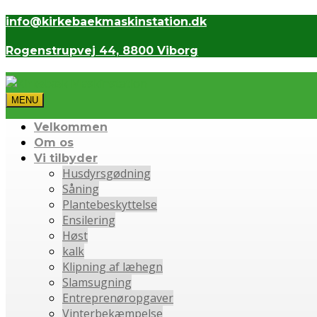
info@kirkebaekmaskinstation.dk
Rogenstrupvej 44, 8800 Viborg
MENU
Velkommen
Om os
Vi tilbyder
Husdyrsgødning
Såning
Plantebeskyttelse
Ensilering
Høst
kalk
Klipning af læhegn
Slamsugning
Entreprenøropgaver
Vinterbekæmpelse