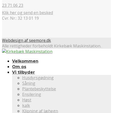
23 71 06 23
Klik her og send en besked
Cvr. Nr.: 32 13 01 19
Webdesign af seemore.dk
Alle rettigheder forbeholdt Kirkebæk Maskinstation.
Velkommen
Om os
Vi tilbyder
Husdyrsgødning
Såning
Plantebeskyttelse
Ensilering
Høst
kalk
Klipning af læhegn