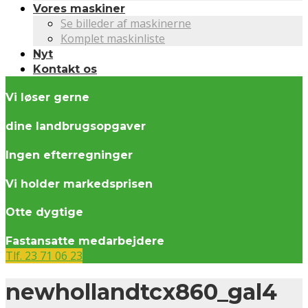
Vores maskiner
Se billeder af maskinerne
Komplet maskinliste
Nyt
Kontakt os
Vi løser gerne
dine landbrugsopgaver
Ingen efterregninger
Vi holder markedsprisen
Otte dygtige
Fastansatte medarbejdere
Tlf. 23 71 06 23
newhollandtcx860_gal4