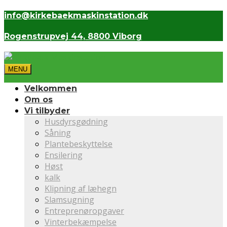
info@kirkebaekmaskinstation.dk
Rogenstrupvej 44, 8800 Viborg
MENU
Velkommen
Om os
Vi tilbyder
Husdyrsgødning
Såning
Plantebeskyttelse
Ensilering
Høst
kalk
Klipning af læhegn
Slamsugning
Entreprenøropgaver
Vinterbekæmpelse