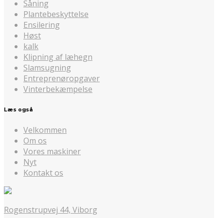
Såning
Plantebeskyttelse
Ensilering
Høst
kalk
Klipning af læhegn
Slamsugning
Entreprenøropgaver
Vinterbekæmpelse
Læs også
Velkommen
Om os
Vores maskiner
Nyt
Kontakt os
Rogenstrupvej 44, Viborg