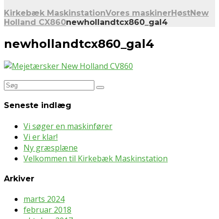
Kirkebæk Maskinstation
Vores maskiner
Høst
New
Holland CX860
newhollandtcx860_gal4
newhollandtcx860_gal4
Søg
efter:
Seneste indlæg
Vi søger en maskinfører
Vi er klar!
Ny græsplæne
Velkommen til Kirkebæk Maskinstation
Arkiver
marts 2024
februar 2018