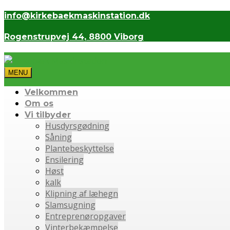
info@kirkebaekmaskinstation.dk
Rogenstrupvej 44, 8800 Viborg
MENU
Velkommen
Om os
Vi tilbyder
Husdyrsgødning
Såning
Plantebeskyttelse
Ensilering
Høst
kalk
Klipning af læhegn
Slamsugning
Entreprenøropgaver
Vinterbekæmpelse